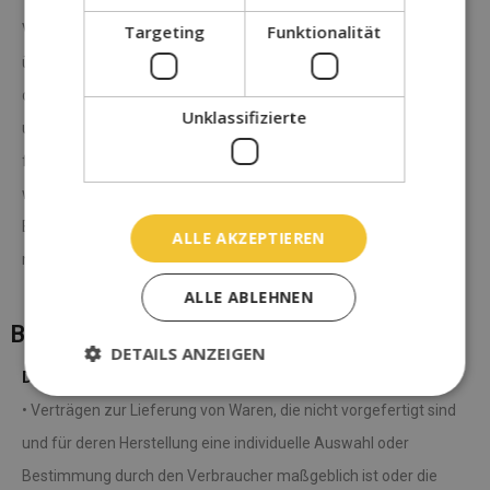
Vertrags unterrichten, an uns zurückzusenden oder zu
Targeting
Funktionalität
übergeben. Die Frist ist gewahrt, wenn Sie die Waren vor Ablauf
der Frist von vierzehn Tagen absenden.Sie tragen die
Unklassifizierte
unmittelbaren Kosten der Rücksendung der Waren.Sie müssen
für einen etwaigen Wertverlust der Waren nur aufkommen,
wenn dieser Wertverlust auf einen zur Prüfung der
Beschaffenheit, Eigenschaften und Funktionsweise der Waren
ALLE AKZEPTIEREN
nicht notwendigen Umgang mit ihnen zurückzuführen ist.
ALLE ABLEHNEN
Besondere Hinweise
DETAILS ANZEIGEN
Das Widerrufsrecht besteht nicht bei
• Verträgen zur Lieferung von Waren, die nicht vorgefertigt sind
und für deren Herstellung eine individuelle Auswahl oder
Bestimmung durch den Verbraucher maßgeblich ist oder die