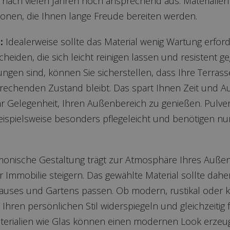
 nach vielen Jahren noch ansprechend aus. Materialien
onen, die Ihnen lange Freude bereiten werden.
:
Idealerweise sollte das Material wenig Wartung erford
scheiden, die sich leicht reinigen lassen und resistent 
ungen sind, können Sie sicherstellen, dass Ihre Terra
prechenden Zustand bleibt. Das spart Ihnen Zeit und A
r Gelegenheit, Ihren Außenbereich zu genießen. Pulve
eispielsweise besonders pflegeleicht und benötigen nur
rmonische Gestaltung trägt zur Atmosphäre Ihres Auße
 Immobilie steigern. Das gewählte Material sollte dah
auses und Gartens passen. Ob modern, rustikal oder kl
e Ihren persönlichen Stil widerspiegeln und gleichzeitig
aterialien wie Glas können einen modernen Look erze