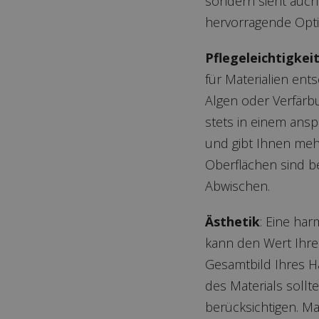
sondern sieht auch
hervorragende Opti
Pflegeleichtigkeit
für Materialien ent
Algen oder Verfärb
stets in einem ans
und gibt Ihnen meh
Oberflächen sind b
Abwischen.
Ästhetik
: Eine ha
kann den Wert Ihrer
Gesamtbild Ihres H
des Materials sollt
berücksichtigen. M