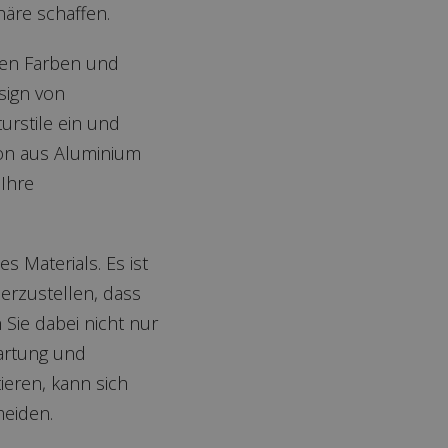
äre schaffen.
nen Farben und
sign von
urstile ein und
ion aus Aluminium
Ihre
s Materials. Es ist
herzustellen, dass
Sie dabei nicht nur
artung und
ieren, kann sich
meiden.