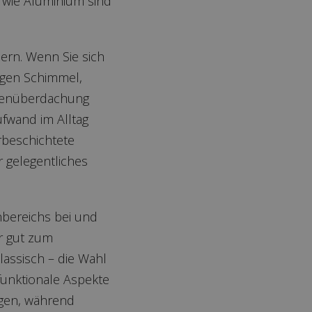
 wie Aluminium sind
ern. Wenn Sie sich
gegen Schimmel,
ssenüberdachung
ufwand im Alltag
rbeschichtete
 gelegentliches
nbereichs bei und
er gut zum
assisch – die Wahl
 funktionale Aspekte
ugen, während