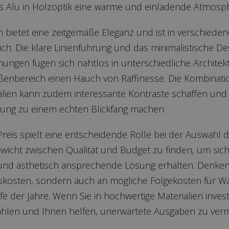
s Alu in Holzoptik eine warme und einladende Atmosph
 bietet eine zeitgemäße Eleganz und ist in verschiede
ich. Die klare Linienführung und das minimalistische De
ngen fügen sich nahtlos in unterschiedliche Architekt
ßenbereich einen Hauch von Raffinesse. Die Kombinat
alien kann zudem interessante Kontraste schaffen und 
ung zu einem echten Blickfang machen.
eis spielt eine entscheidende Rolle bei der Auswahl de
gewicht zwischen Qualität und Budget zu finden, um sic
 und ästhetisch ansprechende Lösung erhalten. Denken 
skosten, sondern auch an mögliche Folgekosten für W
e der Jahre. Wenn Sie in hochwertige Materialien invest
szahlen und Ihnen helfen, unerwartete Ausgaben zu ver