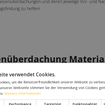
rrassenüberdachungen und deren jeweilige Vor- und Nac
ngsfindung zu helfen!
enüberdachung Material
ungen & Tipps für die r
ite verwendet Cookies.
okies, um die Benutzerfreundlichkeit unserer Website zu verbes
 unserer Webseite stimmen Sie der Verwendung von Cookies ge
zu.
Weitere Informationen
dachung kann aus verschiedenen Materialien gefertigt
z, Aluminium und Polycarbonat. Jedes Material bringt s
Performance
Targeting
Funktionalität