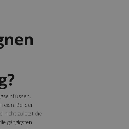
ignen
g?
gseinflüssen,
reien. Bei der
d nicht zuletzt die
ie gängigsten