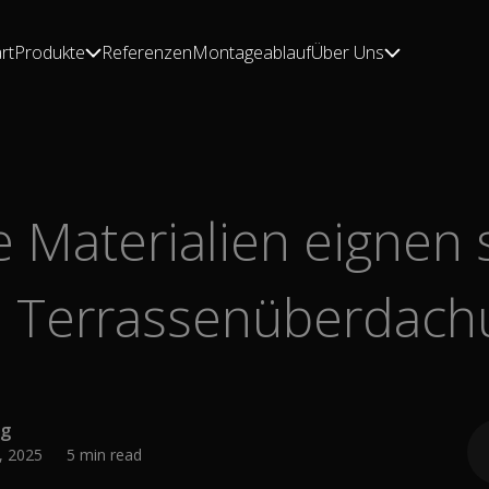
rt
Produkte
Referenzen
Montageablauf
Über Uns
rt
Produkte
Referenzen
Montageablauf
Über Uns
 Materialien eignen s
e Terrassenüberdach
ig
, 2025
5 min read
•